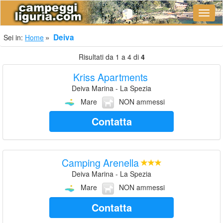
Navig
Deiva
Sei in:
Home
Risultati da 1 a 4 di
4
Kriss Apartments
Deiva Marina - La Spezia
Mare
NON ammessi
Contatta
Camping Arenella
Deiva Marina - La Spezia
Mare
NON ammessi
Contatta